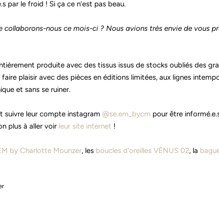
s par le froid ! Si ça ce n’est pas beau.
e collaborons-nous ce mois-ci ? Nous avions très envie de vous p
tièrement produite avec des tissus issus de stocks oubliés des gra
aire plaisir avec des pièces en éditions limitées, aux lignes intempor
ique et sans se ruiner.
 suivre leur compte instagram
@se.em_bycm
pour être informé.e.
n plus à aller voir
leur site internet
!
EM by Charlotte Mounzer
, les
boucles d'oreilles VÉNUS 02
, la
bagu
er
Épingler
sur
Pinterest