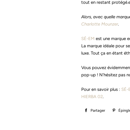
tout en restant protégé.e.
Alors, avec quelle marqu
Charlotte Mounzer
.
SÉ-EM
est une marque en
La marque idéale pour se f
luxe. Tout ça en étant éth
Vous pouvez évidemment
pop-up ! N’hésitez pas no
Pour en savoir plus :
SÉ-
HIERBA 02
.
Partager
Partager
Épingl
sur
Facebook