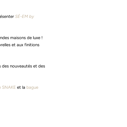
résenter
SÉ-EM by
ndes maisons de luxe !
elles et aux finitions
s des nouveautés et des
e SNAKE
et la
bague