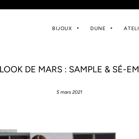
BIJOUX
DUNE
ATEL
LOOK DE MARS : SAMPLE & SÉ-E
BOU
COL
5 mars 2021
COL
COL
BAG
EMPR
COL
BRA
PRE
EMP
COL
PIE
bout