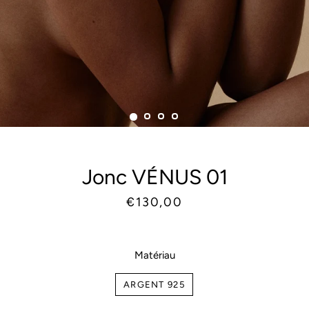
Jonc VÉNUS 01
Prix
Prix
€130,00
habituel
réduit
Matériau
ARGENT 925