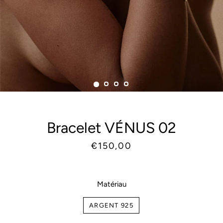
Bracelet VÉNUS 02
Prix
Prix
€150,00
habituel
réduit
Matériau
ARGENT 925