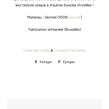
leur texture unique à d’autres boucles d’oreilles !
Matériau : Vermeil (100%
recyclé
)
Fabrication artisanale (Bruxelles)
Guide des tailles
&
Conseils d'entretien
Partager
Partager
Épingler
Épingler
sur
sur
Facebook
Pinterest