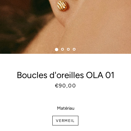
Boucles d'oreilles OLA 01
Prix
Prix
€90,00
habituel
réduit
Matériau
VERMEIL