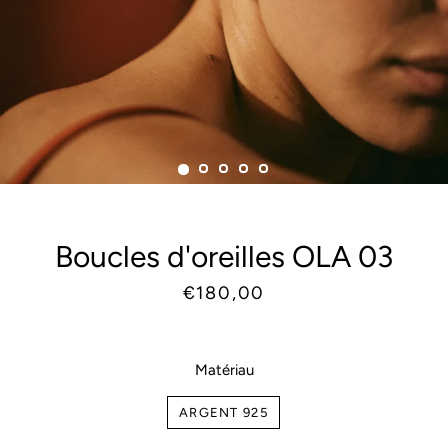
Boucles d'oreilles OLA 03
Prix
Prix
€180,00
habituel
réduit
Matériau
ARGENT 925