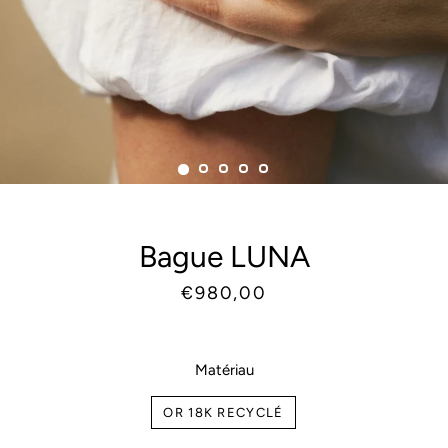
Bague LUNA
Prix
Prix
€980,00
habituel
réduit
Matériau
OR 18K RECYCLÉ