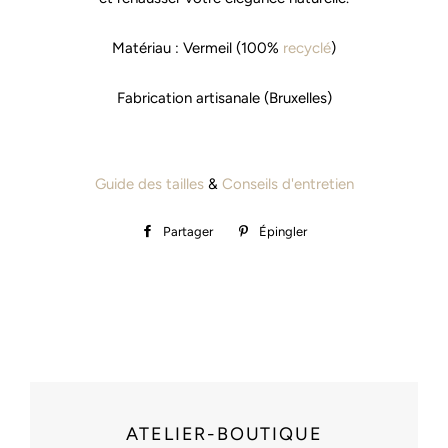
Matériau : Vermeil (100%
recyclé
)
Fabrication artisanale (Bruxelles)
Guide des tailles
&
Conseils d'entretien
Partager
Partager
Épingler
Épingler
sur
sur
Facebook
Pinterest
ATELIER-BOUTIQUE