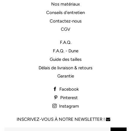
Nos matériaux
Conseils d'entretien
Contactez-nous
CGV
F.A.Q.
F.A.Q. - Dune
Guide des tailles
Délais de livraison & retours
Garantie
Facebook
Pinterest
Instagram
INSCRIVEZ-VOUS À NOTRE NEWSLETTER !
M'inscrire