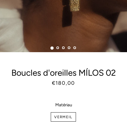
Boucles d'oreilles MÍLOS 02
Prix
Prix
€180,00
habituel
réduit
Matériau
VERMEIL