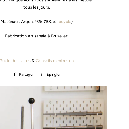
s à porter que vous vous surprendrez à les mettre
tous les jours.
Matériau : Argent 925 (100%
recyclé
)
Fabrication artisanale à Bruxelles
Guide des tailles
&
Conseils d'entretien
Partager
Partager
Épingler
Épingler
sur
sur
Facebook
Pinterest