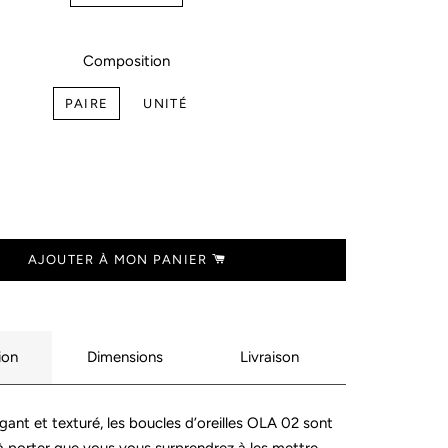
TES CADEAUX
LECTION "VÉNUS"
TES CADEAUX
FIANCÉE
LECTION "CORA"
Composition
Q. - DUNE
IANCES
LECTION "SIA"
PAIRE
UNITÉ
DEZ-VOUS :
LECTION "NACRE"
IANCES
LECTION "MOJO"
LIER ALLIANCES
LECTION "NEVA"
MARIÉE
LECTION "NUGGETS"
AJOUTER À MON PANIER
JET SUR MESURE
ion
Dimensions
Livraison
gant et texturé, les boucles d’oreilles OLA 02 sont