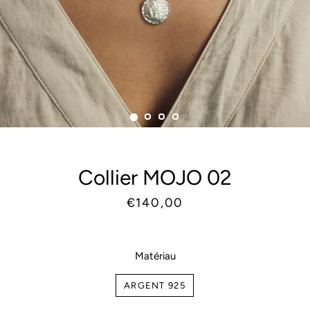
Collier MOJO 02
Prix
Prix
€140,00
habituel
réduit
Matériau
ARGENT 925