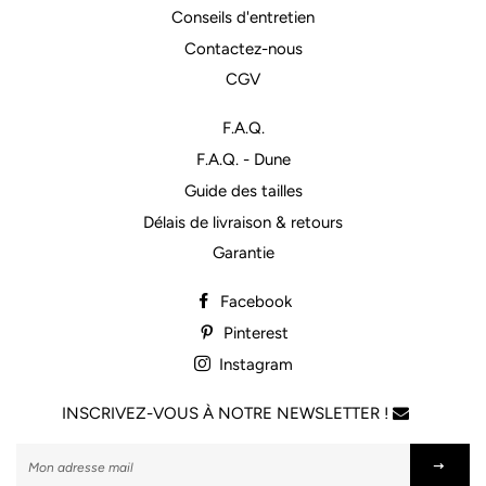
Conseils d'entretien
Contactez-nous
CGV
F.A.Q.
F.A.Q. - Dune
Guide des tailles
Délais de livraison & retours
Garantie
Facebook
Pinterest
Instagram
INSCRIVEZ-VOUS À NOTRE NEWSLETTER !
M'inscrire
à