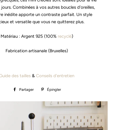
 grecques, ces mini créoles sont idéales pour la vie
 jours. Combinées à vos autres boucles d'oreilles,
ure inédite apporte un contraste parfait. Un style
ieux et versatile que vous ne quitterez plus.
Matériau : Argent 925 (100%
recyclé
)
Fabrication artisanale (Bruxelles)
Guide des tailles
&
Conseils d'entretien
Partager
Partager
Épingler
Épingler
sur
sur
Facebook
Pinterest