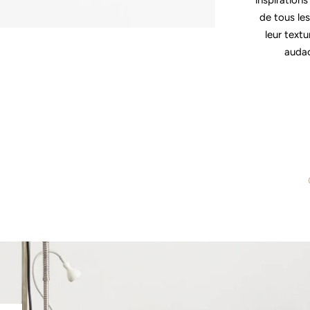
inspirations
de tous les
leur text
audac